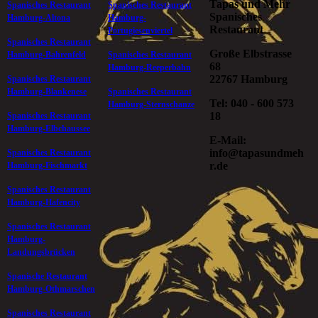
Tapas und Mehr
Spanisches Restaurant
Spanisches Restaurant
Spanisches
Hamburg-Altona
Hamburg-
Restaurant
Portugiesenviertel
Spanisches Restaurant
Große Elbstrasse
Hamburg-Bahrenfeld
Spanisches Restaurant
68
Hamburg-Reeperbahn
22767 Hamburg
Spanisches Restaurant
Hamburg-Blankenese
Spanisches Restaurant
Tel: 040 - 600 573
Hamburg-Sternschanze
18
Spanisches Restaurant
Hamburg-Elbchaussee
E-Mail:
info@tapasundmeh
Spanisches Restaurant
r.de
Hamburg-Fischmarkt
Spanisches Restaurant
Hamburg-Hafencity
Spanisches Restaurant
Hamburg-
Landungsbrücken
Spanische Restaurant
Hamburg-Othmarschen
Spanisches Restaurant