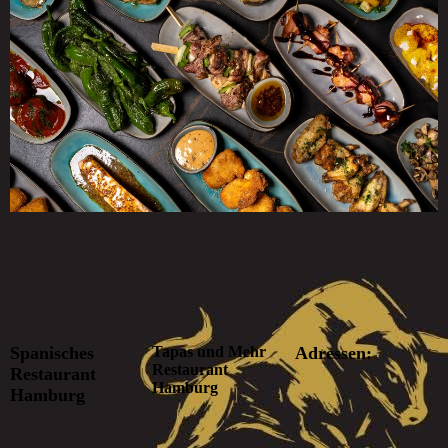
Spanisches
Tapas und Mehr
Adressen:
Restaurant
Restaurant
Hamburg
Hamburg