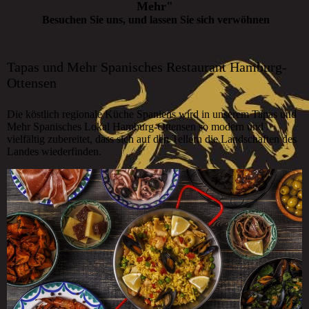
Mehr"
Besuchen Sie uns, und lassen Sie sich verwöhnen
Tapas und Mehr Spanisches Restaurant Hamburg-
Ottensen
Die köstlich regionale Küche Spaniens wird in unserem Tapas und
Mehr Spanisches Lokal Hamburg-Ottensen so modern und
vielfältig zubereitet, dass sich auf den Tellern die Landschaften des
Landes wiederfinden.