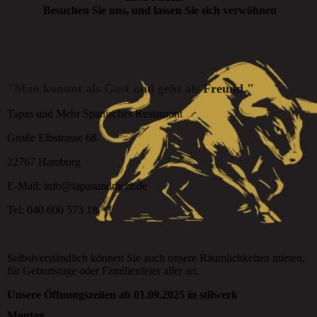
Besuchen Sie uns, und lassen Sie sich verwöhnen
"Man kommt als Gast und geht als Freund."
Tapas und Mehr Spanisches Restaurant
Große Elbstrasse 68
22767 Hamburg
E-Mail: info@tapasundmehr.de
Tel: 040 600 573 18
Selbstverständlich können Sie auch unsere Räumlichkeiten mieten,
für Geburtstage oder Familienfeier aller art.
Unsere Öffnungszeiten ab 01.09.2025 in stilwerk
Montag