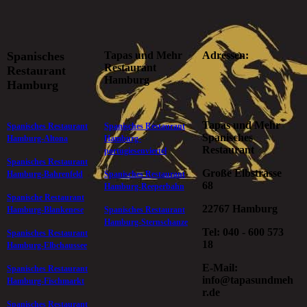
Spanisches
Tapas und Mehr
Adressen:
Restaurant
Restaurant
Hamburg
Hamburg
Tapas und Mehr
Spanisches Restaurant
Spanisches Restaurant
Spanisches
Hamburg-Altona
Hamburg-
Restaurant
portugiesenviertel
Spanisches Restaurant
Große Elbstrasse
Hamburg-Bahrenfeld
Spanisches Restaurant
68
Hamburg-Reeperbahn
Spanische Restaurant
22767 Hamburg
Hamburg-Blankenese
Spanisches Restaurant
Hamburg-Sternschanze
Tel: 040 - 600 573
Spanisches Restaurant
18
Hamburg-Elbchaussee
E-Mail:
Spanisches Restaurant
info@tapasundmeh
Hamburg-Fischmarkt
r.de
Spanisches Restaurant