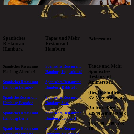
Spanisches
Tapas und Mehr
Adressen:
Restaurant
Restaurant
Hamburg
Hamburg
Tapas und Mehr
Spanisches Restaurant
Spanisches Restaurant
Spanisches
Hamburg-Alsterdorf
Hamburg-Poppenbüttel
Restaurant
Ammersbek
Spanisches Restaurant
Spanisches Restaurant
Hamburg-Barmbek
Hamburg-Rahlstedt
(Bei Hoisbütteler
SV Vereinshaus)
Spanische Restaurant
Spanisches Restaurant
Hamburg-Bramfeld
Hamburg-Sasel
Bullenredder 9
22949 Ammersbek
Spanisches Restaurant
Spanisches Restaurant
Hamburg-Berne
Hamburg-Tonndorf
Tel: 040 - 600 573
18
Spanisches Restaurant
Spanisches Restaurant
Hamburg-Dulsberg
Hamburg-Uhlenhorst