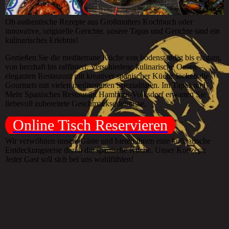
Ob authentische Rezepte aus Großmutters Kochbuch oder
innovative, originelle Gerichte. unsere Tapas und Gerichte sind ein
kulinarisches Erlebnis!
Genießen Sie die mediterrane Küche von bodenständig bis elegant,
von herzhaft bis raffiniert. Verschiedene kulinarische Oasen –
eleganten Restaurant mit kreativer spanischer Küche locken die
Gourmets mit vielen mediterranen Spezialitäten. Im Tapas und
Mehr Spanisches Restaurant Hamburg-Volksdorf erwarten Sie
liebevoll zubereitete Geschmackserlebnisse.
Online Tisch Reservieren
Wir verwöhnen unsere Gäste und bieten ihnen eine kulinarische
Entdeckungsreise durch die spanische Küche. Unser Konzept:
Jeder Gast soll sich bei uns wohlfühlen!