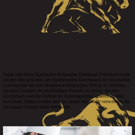
Tapas und Mehr Spanisches Restaurant Hamburg-Volksdorf wurde
mit der Idee geboren, den traditionellen Geschmack der spanischen
Gastronomie mit den aktuellen kulinarischen Trends zu vereinen,
um dem Gaumen ein reichhaltiges Produkt zu bieten, das den
Geschmack und die Vielfalt der Nahrungsmittel unseres Landes
hervorruft. Dabei werden stets die besten Rohstoffe verwendet, die
uns unsere Heimat dafür bereitstellt.