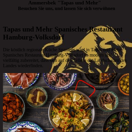
Ammersbek "Tapas und Mehr"
Besuchen Sie uns, und lassen Sie sich verwöhnen
Tapas und Mehr Spanisches Restaurant
Hamburg-Volksdorf
Die köstlich regionale Küche Spaniens wird in Tapas und Mehr
Spanisches Restaurant Hamburg-Volksdorf so modern und
vielfältig zubereitet, dass sich auf den Tellern die Landschaften des
Landes wiederfinden.